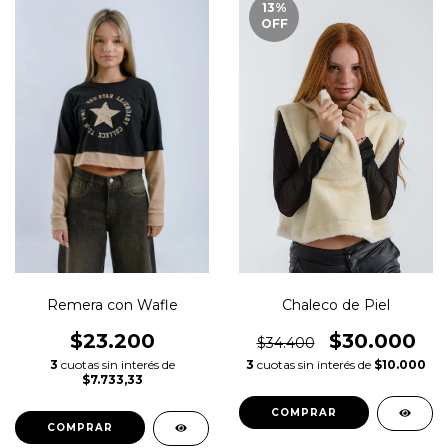
13
%
OFF
Remera con Wafle
Chaleco de Piel
$23.200
$30.000
$34.400
3
cuotas sin interés de
3
cuotas sin interés de
$10.000
$7.733,33
COMPRAR
COMPRAR