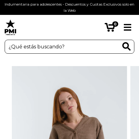
Indumentaria para adolescentes - Descuentos y Cuotas Exclusivos solo en
la Web
0