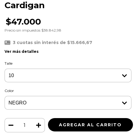
Cardigan
$47.000
Precio sin impuestos
$38.842,98
3
cuotas sin interés de
$15.666,67
Ver más detalles
Talle
Color