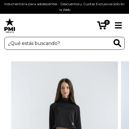
Indumentaria para adolescentes - Descuentos y Cuotas Exclusivos solo en
la Web
0