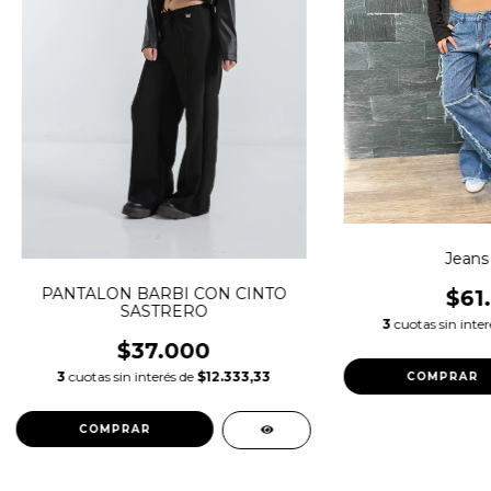
Jeans
PANTALON BARBI CON CINTO
$61
SASTRERO
3
cuotas sin inte
$37.000
3
cuotas sin interés de
$12.333,33
COMPRAR
COMPRAR