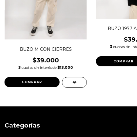
BUZO 1977 A
$39
3
cuotas sin int
BUZO M CON CIERRES
$39.000
COMPRAR
3
cuotas sin interés de
$13.000
COMPRAR
Categorías