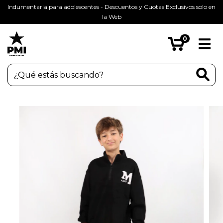
Indumentaria para adolescentes - Descuentos y Cuotas Exclusivos solo en
la Web
0