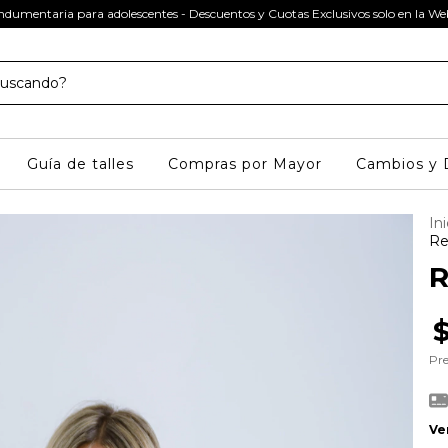
ndumentaria para adolescentes - Descuentos y Cuotas Exclusivos solo en la W
Guía de talles
Compras por Mayor
Cambios y 
Ini
Re
R
Pre
Ve