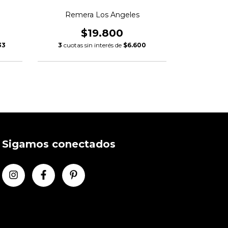
Remera Los Angeles
Re
$19.800
33
3
cuotas sin interés de
$6.600
3
cuotas s
Sigamos conectados