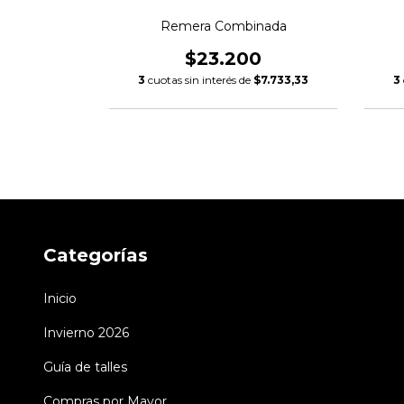
rnia
Remera Combinada
0
$23.200
$7.933,33
3
cuotas sin interés de
$7.733,33
3
Categorías
Inicio
Invierno 2026
Guía de talles
Compras por Mayor