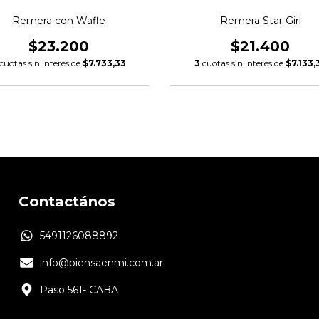
Remera con Wafle
Remera Star Girl
$23.200
$21.400
cuotas sin interés de
$7.733,33
3
cuotas sin interés de
$7.133,
Contactános
5491126088892
info@piensaenmi.com.ar
Paso 561- CABA