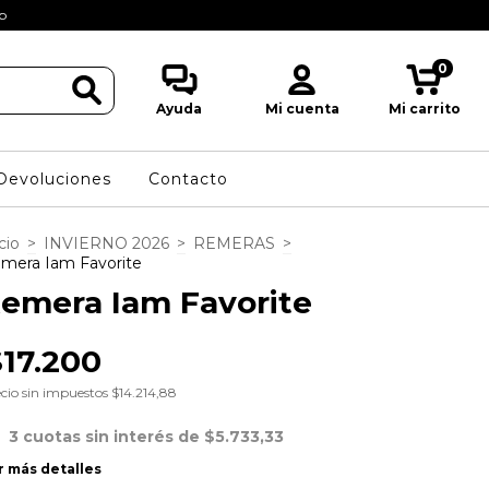
eb
Seguinos en: @Pi
0
Ayuda
Mi cuenta
Mi carrito
Devoluciones
Contacto
cio
>
INVIERNO 2026
>
REMERAS
>
mera Iam Favorite
emera Iam Favorite
$17.200
cio sin impuestos
$14.214,88
3
cuotas sin interés de
$5.733,33
r más detalles