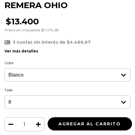
REMERA OHIO
$13.400
Precio sin impuestos
$11.074,38
3
cuotas sin interés de
$4.466,67
Ver más detalles
Color
Talle