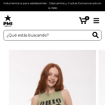
Indumentaria para adolescentes - Descuentos y Cuotas Exclusivos solo en
la Web
0