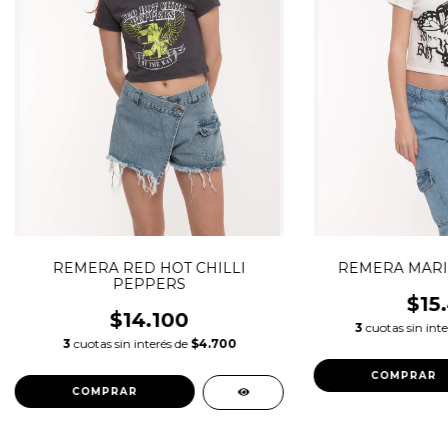
REMERA RED HOT CHILLI
REMERA MARI
PEPPERS
$15
$14.100
3
cuotas sin int
3
cuotas sin interés de
$4.700
COMPRAR
COMPRAR