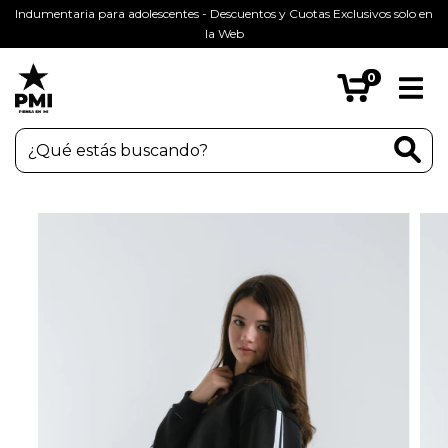
Indumentaria para adolescentes - Descuentos y Cuotas Exclusivos solo en
la Web
0