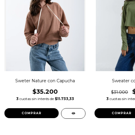
Sweter Nature con Capucha
Sweater c
$35.200
$31.000
3
cuotas sin interés de
$11.733,33
3
cuotas sin inte
COMPRAR
COMPRAR