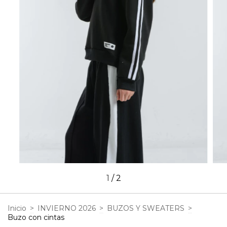
1
/
2
Inicio
>
INVIERNO 2026
>
BUZOS Y SWEATERS
>
Buzo con cintas