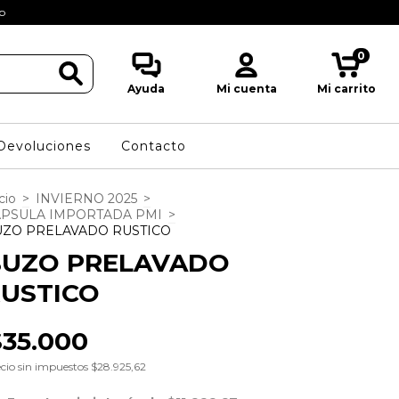
eb
Seguinos en: @Pi
0
Ayuda
Mi cuenta
Mi carrito
Devoluciones
Contacto
cio
>
INVIERNO 2025
>
APSULA IMPORTADA PMI
>
UZO PRELAVADO RUSTICO
BUZO PRELAVADO
USTICO
$35.000
cio sin impuestos
$28.925,62