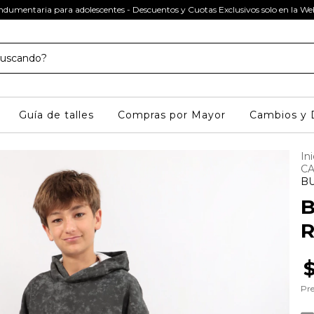
ndumentaria para adolescentes - Descuentos y Cuotas Exclusivos solo en la W
Guía de talles
Compras por Mayor
Cambios y 
Ini
C
B
R
Pre