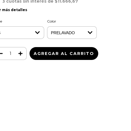
3
cuotas sin interés de
$11.666,67
r más detalles
le
Color