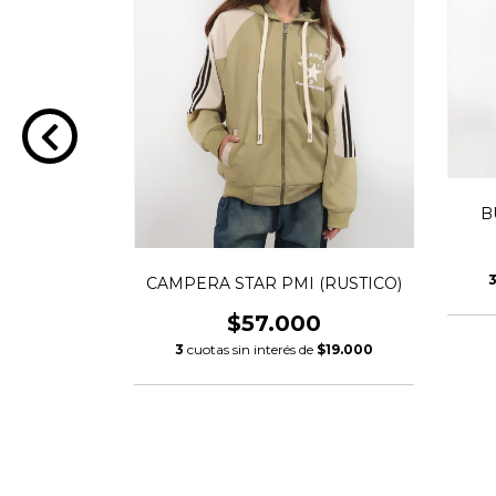
B
R PMI
CAMPERA STAR PMI (RUSTICO)
0
$57.000
e
$14.000
3
cuotas sin interés de
$19.000