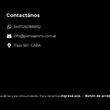
Contactános
5491126088892
info@piensaenmi.com.ar
Paso 561- CABA
a de las y los consumidores. Para reclamos
ingresá acá.
/
Botón de arre