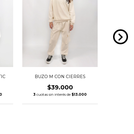
BUZO M CON CIERRES
IC
PA
$39.000
3
cuotas sin interés de
$13.000
0
3
cuotas 